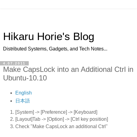
Hikaru Horie's Blog
Distributed Systems, Gadgets, and Tech Notes...
4.07.2011
Make CapsLock into an Additional Ctrl in
Ubuntu-10.10
English
日本語
[System] -> [Preference] -> [Keyboard]
[Layout]Tab -> [Option] -> [Ctrl key position]
Check "Make CapsLock an additional Ctrl"