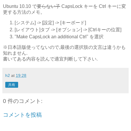
Ubuntu 10.10 で
要らない子
CapsLock キーを Ctrl キーに変
更する方法のメモ。
[システム] -> [設定] -> [キーボード]
[レイアウト]タブ -> [オプション] -> [Ctrlキーの位置]
"Make CapsLock an additional Ctrl" を選択
※日本語版使ってないので,最後の選択肢の文言は違うかも
知れません.
書いてある内容を読んで適宜判断して下さい.
h2
at
19:28
共有
0 件のコメント:
コメントを投稿