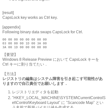
[result]
CapsLock key works as Ctrl key.
[appendix]
Following binary data swaps CapsLock for Ctrl.
00 00 00 00 00 00 00 00

03 00 00 00 1D 00 3A 00

【要望】
Windows 8 Release Preview において CapsLock キーを
Ctrl キーに割り当てたい．
【方法】
レジストリの編集はシステム障害を引き起こす可能性があ
りますので自己責任でお願いします．
レジストリエディタを起動
"HKEY_LOCAL_MACHINE\SYSTEM\CurrentControlS
et\Control\Keyboard Layout" に "Scancode Map" とい
う名前で新規バイナリ値を作成する．