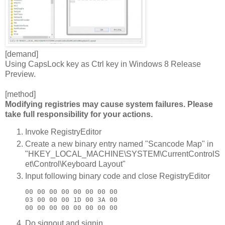
[demand]
Using CapsLock key as Ctrl key in Windows 8 Release
Preview.
[method]
Modifying registries may cause system failures. Please
take full responsibility for your actions.
Invoke RegistryEditor
Create a new binary entry named "Scancode Map" in
"HKEY_LOCAL_MACHINE\SYSTEM\CurrentControlS
et\Control\Keyboard Layout"
Input following binary code and close RegistryEditor
00 00 00 00 00 00 00 00

03 00 00 00 1D 00 3A 00

Do signout and signin